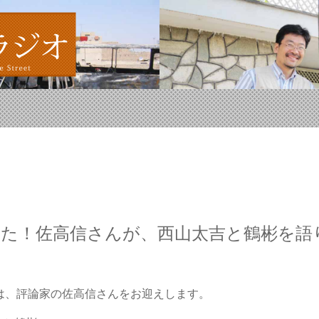
した！佐高信さんが、西山太吉と鶴彬を語
回は、評論家の佐高信さんをお迎えします。