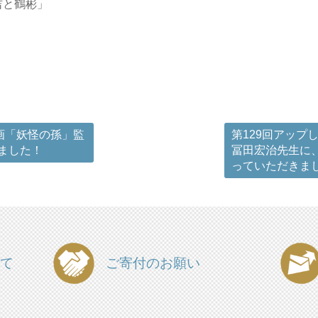
吉と鶴彬」
画「妖怪の孫」監
第129回アップ
ました！
冨田宏治先生に
っていただきま
て
ご寄付のお願い