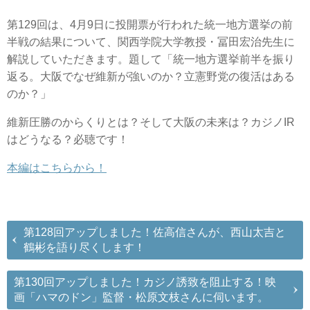
第129回は、4月9日に投開票が行われた統一地方選挙の前
半戦の結果について、関西学院大学教授・冨田宏治先生に
解説していただきます。題して「統一地方選挙前半を振り
返る。大阪でなぜ維新が強いのか？立憲野党の復活はある
のか？」
維新圧勝のからくりとは？そして大阪の未来は？カジノIR
はどうなる？必聴です！
本編はこちらから！
第128回アップしました！佐高信さんが、西山太吉と
鶴彬を語り尽くします！
第130回アップしました！カジノ誘致を阻止する！映
画「ハマのドン」監督・松原文枝さんに伺います。