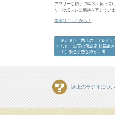
アフリー事情まで幅広く伺って
NHKのEテレに期待を寄せてい
本編はこちらから！
またまた！路上の「テレビ」
した！全盲の落語家 桂福点
１）緊急事態と障がい者
路上のラジオについ