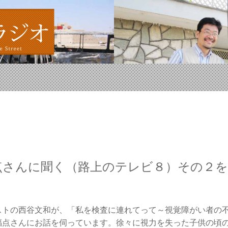
点さんに聞く（路上のテレビ８）その２
ストの西谷文和が、「私を検査に連れてって～視覚障がい者の
福点さんにお話を伺っています。徐々に視力を失った子供の頃