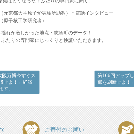
原発はどうなった？ふたりの専門家に聞く。
ん（元京都大学原子炉実験所助教）＊電話インタビュー
原子核工学研究者）
も揺れが激しかった地点・志賀町のデータ！
？ふたりの専門家にじっくりと検証いただきます。
大阪万博今すぐス
第166回アップ
済せよ！」経済
部を刷新せよ！
ます。
て
ご寄付のお願い