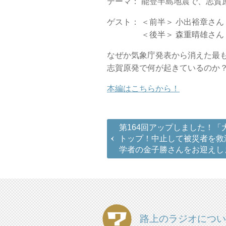
テーマ： 能登半島地震で、志賀
ゲスト： ＜前半＞ 小出裕章さ
＜後半＞ 森重晴雄さん（
なぜか気象庁発表から消えた最
志賀原発で何が起きているのか
本編はこちらから！
第164回アップしました！「
トップ！中止して被災者を救
学者の金子勝さんをお迎えし
路上のラジオについ