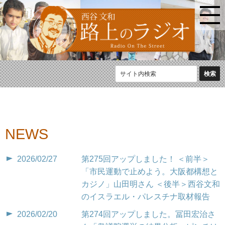
NEWS
2026/02/27
第275回アップしました！ ＜前半＞
「市民運動で止めよう。大阪都構想と
カジノ」山田明さん ＜後半＞西谷文和
のイスラエル・パレスチナ取材報告
2026/02/20
第274回アップしました。冨田宏治さ