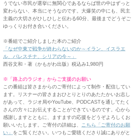
うでない市民が選挙に無関心であるならば世の中はずっと
変わらない、本当にそうなのです。大爆笑の中にも、民主
主義の大切さがひしひしと伝わる60分、最後までどうぞご
ゆっくりお付き合いください。
※番組でご紹介しました本のご紹介
「なぜ中東で戦争が終わらないのか～イラン、イスラエ
ル、パレスチナ、シリアの今～」
西谷文和・著（かもがわ出版）税込み1,980円
※「路上のラジオ」からご支援のお願い
この番組は皆さまからのご寄付によって制作・配信してい
ます。リスナーの皆さまおひとりとりのあたたかいお志し
があって、ラジオ局やYouTube、PODCASTを通してたく
さんの方々にお伝えすることができているのです。心から
感謝しますとともに、ますますの応援をどうぞよろしくお
願いいたします。ご寄付の詳細は、
こちら「ご寄付のお願
い」
をご覧ください。いつもご愛聴くださり誠にありがと