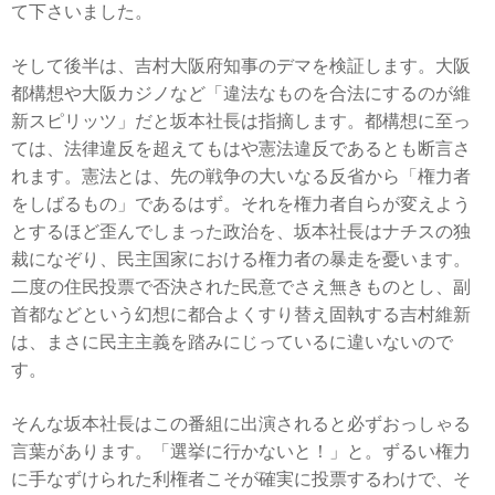
て下さいました。
そして後半は、吉村大阪府知事のデマを検証します。大阪
都構想や大阪カジノなど「違法なものを合法にするのが維
新スピリッツ」だと坂本社長は指摘します。都構想に至っ
ては、法律違反を超えてもはや憲法違反であるとも断言さ
れます。憲法とは、先の戦争の大いなる反省から「権力者
をしばるもの」であるはず。それを権力者自らが変えよう
とするほど歪んでしまった政治を、坂本社長はナチスの独
裁になぞり、民主国家における権力者の暴走を憂います。
二度の住民投票で否決された民意でさえ無きものとし、副
首都などという幻想に都合よくすり替え固執する吉村維新
は、まさに民主主義を踏みにじっているに違いないので
す。
そんな坂本社長はこの番組に出演されると必ずおっしゃる
言葉があります。「選挙に行かないと！」と。ずるい権力
に手なずけられた利権者こそが確実に投票するわけで、そ