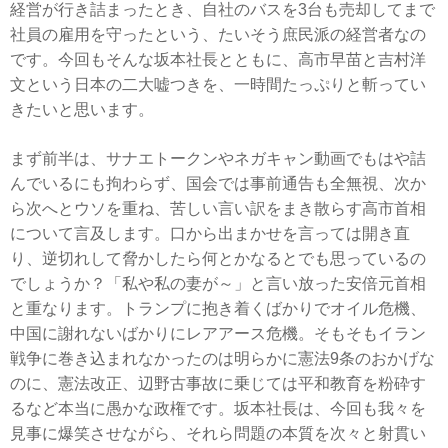
経営が行き詰まったとき、自社のバスを3台も売却してまで
社員の雇用を守ったという、たいそう庶民派の経営者なの
です。今回もそんな坂本社長とともに、高市早苗と吉村洋
文という日本の二大嘘つきを、一時間たっぷりと斬ってい
きたいと思います。
まず前半は、サナエトークンやネガキャン動画でもはや詰
んでいるにも拘わらず、国会では事前通告も全無視、次か
ら次へとウソを重ね、苦しい言い訳をまき散らす高市首相
について言及します。口から出まかせを言っては開き直
り、逆切れして脅かしたら何とかなるとでも思っているの
でしょうか？「私や私の妻が～」と言い放った安倍元首相
と重なります。トランプに抱き着くばかりでオイル危機、
中国に謝れないばかりにレアアース危機。そもそもイラン
戦争に巻き込まれなかったのは明らかに憲法9条のおかげな
のに、憲法改正、辺野古事故に乗じては平和教育を粉砕す
るなど本当に愚かな政権です。坂本社長は、今回も我々を
見事に爆笑させながら、それら問題の本質を次々と射貫い