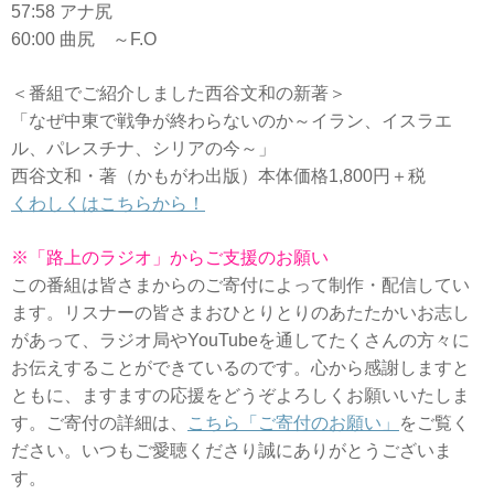
57:58 アナ尻
60:00 曲尻 ～F.O
＜番組でご紹介しました西谷文和の新著＞
「なぜ中東で戦争が終わらないのか～イラン、イスラエ
ル、パレスチナ、シリアの今～」
西谷文和・著（かもがわ出版）本体価格1,800円＋税
くわしくはこちらから！
※「路上のラジオ」からご支援のお願い
この番組は皆さまからのご寄付によって制作・配信してい
ます。リスナーの皆さまおひとりとりのあたたかいお志し
があって、ラジオ局やYouTubeを通してたくさんの方々に
お伝えすることができているのです。心から感謝しますと
ともに、ますますの応援をどうぞよろしくお願いいたしま
す。ご寄付の詳細は、
こちら「ご寄付のお願い」
をご覧く
ださい。いつもご愛聴くださり誠にありがとうございま
す。