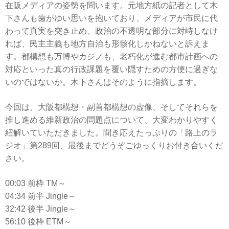
在阪メディアの姿勢を問います。元地方紙の記者として木
下さんも歯がゆい思いを抱いており、メディアが市民に代
わって真実を突き止め、政治の不透明な部分に対峙しなけ
れば、民主主義も地方自治も形骸化しかねないと訴えま
す。都構想も万博やカジノも、老朽化が進む都市計画への
対応といった真の行政課題を覆い隠すための方便に過ぎな
いのではないか。木下さんはそのように指摘します。
今回は、大阪都構想・副首都構想の虚像、そしてそれらを
推し進める維新政治の問題点について、大変わかりやすく
紐解いていただきました。聞き応えたっぷりの「路上のラ
ジオ」第289回、最後までどうぞごゆっくりお付き合いくだ
さい。
00:03 前枠 TM～
04:34 前半 Jingle～
32:42 後半 Jingle～
56:10 後枠 ETM～