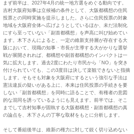
まず前半は、2027年4月の統一地方選をめぐる動向です。
吉村大阪府知事は立候補の条件として、大阪都構想の住民
投票との同時実施を提示しました。さらに住民投票の対象
地域を大阪府全体へ広げようとしているほか、未だ法制化
にすら至っていない「副首都構想」を声高に叫び始めてい
ます。木下さんによると、一定の維新支持層が存在する大
阪において、現職の知事・市長が主導する大がかりな選挙
戦が展開されれば、都構想や副首都構想のインパクトは一
気に拡大します。過去2度にわたり市民から「NO」を突き
付けられていても、この3度目は決して楽観できないと指摘
します。そもそも対象を大阪府にするという強引な手法は
憲法違反の疑いがある上に、本来は住民投票の手続きを要
しない「副首都構想」を同時に語ることで、有権者の意図
的な混同を誘っているようにも見えます。前半では、そこ
までして吉村知事が固執する大阪都構想・副首都構想の真
の論点を、木下さんの丁寧な取材をもとに分析します。
そして番組後半は、維新の権力に対して鋭く切り込めない