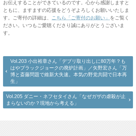
お伝えすることができているのです。心から感謝しますと
ともに、ますますの応援をどうぞよろしくお願いいたしま
す。ご寄付の詳細は、
こちら「ご寄付のお願い」
をご覧く
ださい。いつもご愛聴くださり誠にありがとうございま
す。
Vol.203 小出裕章さん「デブリ取り出しに80万年？も
はやブラックジョークの廃炉計画」／矢野宏さん「万
博と斎藤問題で維新大失速。本気の野党共闘で日本再
生」
Vol.205 ダニー・ネフセタイさん「なぜガザの虐殺が止
まらないのか？現地から考える」