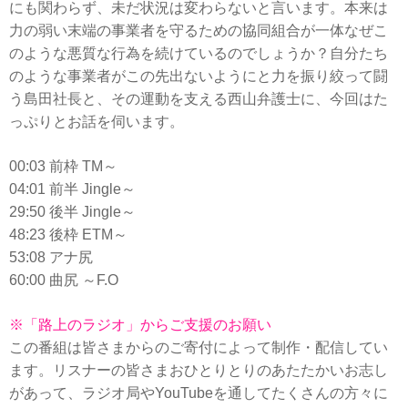
にも関わらず、未だ状況は変わらないと言います。本来は
力の弱い末端の事業者を守るための協同組合が一体なぜこ
のような悪質な行為を続けているのでしょうか？自分たち
のような事業者がこの先出ないようにと力を振り絞って闘
う島田社長と、その運動を支える西山弁護士に、今回はた
っぷりとお話を伺います。
00:03 前枠 TM～
04:01 前半 Jingle～
29:50 後半 Jingle～
48:23 後枠 ETM～
53:08 アナ尻
60:00 曲尻 ～F.O
※「路上のラジオ」からご支援のお願い
この番組は皆さまからのご寄付によって制作・配信してい
ます。リスナーの皆さまおひとりとりのあたたかいお志し
があって、ラジオ局やYouTubeを通してたくさんの方々に