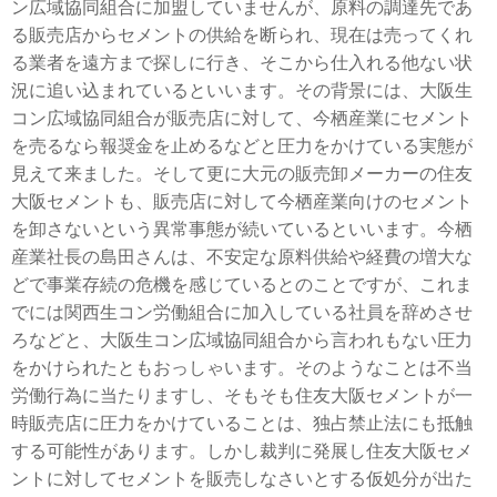
ン広域協同組合に加盟していませんが、原料の調達先であ
る販売店からセメントの供給を断られ、現在は売ってくれ
る業者を遠方まで探しに行き、そこから仕入れる他ない状
況に追い込まれているといいます。その背景には、大阪生
コン広域協同組合が販売店に対して、今栖産業にセメント
を売るなら報奨金を止めるなどと圧力をかけている実態が
見えて来ました。そして更に大元の販売卸メーカーの住友
大阪セメントも、販売店に対して今栖産業向けのセメント
を卸さないという異常事態が続いているといいます。今栖
産業社長の島田さんは、不安定な原料供給や経費の増大な
どで事業存続の危機を感じているとのことですが、これま
でには関西生コン労働組合に加入している社員を辞めさせ
ろなどと、大阪生コン広域協同組合から言われもない圧力
をかけられたともおっしゃいます。そのようなことは不当
労働行為に当たりますし、そもそも住友大阪セメントが一
時販売店に圧力をかけていることは、独占禁止法にも抵触
する可能性があります。しかし裁判に発展し住友大阪セメ
ントに対してセメントを販売しなさいとする仮処分が出た