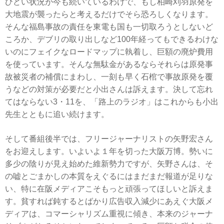
ひどい状況が今も続いているわけで、もし柏崎刈羽原発を
大地震が襲ったらと考えるだけでそら恐ろしくなります。
そんな福島事故の責任を東電も国も一切取ろうとしないど
ころか、デブリの取り出しなど100年経ってもできるわけな
いのにフェイクなロードマップに執着し、巨額の廃炉費用
を使っています。そんな無駄金があるならそれらは原発事
故被災者の補償にまわし、一刻も早く石棺で事故原発を覆
うなどの対策が必要だと小出さんは訴えます。決して忘れ
てはならない3・11を、「路上のラジオ」はこれからも小出
先生とともに追い続けます。
そして番組後半では、フリージャーナリストの矢野宏さん
をお迎えします。いよいよ１年を切った大阪万博。勢いに
多少の陰りが見え始めた維新勢力ですが、矢野さんは、そ
の嘘とごまかしの本質をえぐるにはまだまだ報道が足りな
い、特に在阪メディアこそもっと頑張ってほしいと訴えま
す。貧すれば鈍するとばかり広告収入減少にあえぐ大阪メ
ディアは、コマーシャリズム重視に傾き、本来のジャーナ