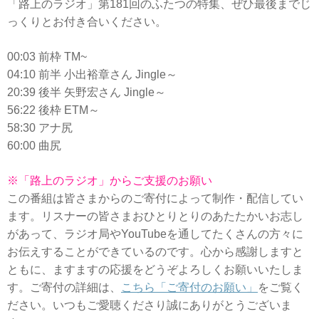
「路上のラジオ」第181回のふたつの特集、ぜひ最後までじ
っくりとお付き合いください。
00:03 前枠 TM~
04:10 前半 小出裕章さん Jingle～
20:39 後半 矢野宏さん Jingle～
56:22 後枠 ETM～
58:30 アナ尻
60:00 曲尻
※「路上のラジオ」からご支援のお願い
この番組は皆さまからのご寄付によって制作・配信してい
ます。リスナーの皆さまおひとりとりのあたたかいお志し
があって、ラジオ局やYouTubeを通してたくさんの方々に
お伝えすることができているのです。心から感謝しますと
ともに、ますますの応援をどうぞよろしくお願いいたしま
す。ご寄付の詳細は、
こちら「ご寄付のお願い」
をご覧く
ださい。いつもご愛聴くださり誠にありがとうございま