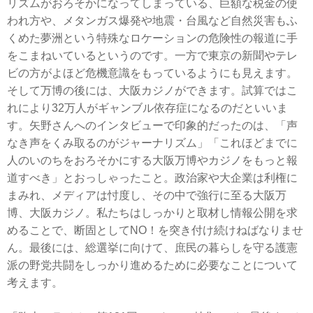
リズムがおろそかになってしまっている、巨額な税金の使
われ方や、メタンガス爆発や地震・台風など自然災害もふ
くめた夢洲という特殊なロケーションの危険性の報道に手
をこまねいているというのです。一方で東京の新聞やテレ
ビの方がよほど危機意識をもっているようにも見えます。
そして万博の後には、大阪カジノができます。試算ではこ
れにより32万人がギャンブル依存症になるのだといいま
す。矢野さんへのインタビューで印象的だったのは、「声
なき声をくみ取るのがジャーナリズム」「これほどまでに
人のいのちをおろそかにする大阪万博やカジノをもっと報
道すべき」とおっしゃったこと。政治家や大企業は利権に
まみれ、メディアは忖度し、その中で強行に至る大阪万
博、大阪カジノ。私たちはしっかりと取材し情報公開を求
めることで、断固としてNO！を突き付け続けねばなりませ
ん。最後には、総選挙に向けて、庶民の暮らしを守る護憲
派の野党共闘をしっかり進めるために必要なことについて
考えます。