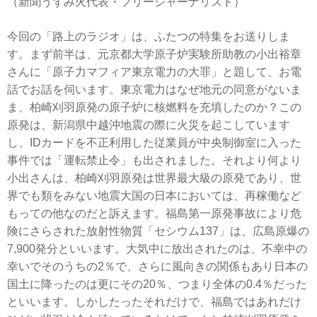
（新聞うずみ火代表・フリージャーナリスト）
今回の「路上のラジオ」は、ふたつの特集をお送りしま
す。まず前半は、元京都大学原子炉実験所助教の小出裕章
さんに「原子力マフィア東京電力の大罪」と題して、お電
話でお話を伺います。東京電力はなぜ地元の同意がないま
ま、柏崎刈羽原発の原子炉に核燃料を充填したのか？この
原発は、新潟県中越沖地震の際に火災を起こしています
し、IDカードを不正利用した従業員が中央制御室に入った
事件では「運転禁止令」も出されました。それより何より
小出さんは、柏崎刈羽原発は世界最大級の原発であり、世
界でも類をみない地震大国の日本においては、再稼働など
もっての他なのだと訴えます。福島第一原発事故により危
険にさらされた放射性物質「セシウム137」は、広島原爆の
7,900発分といいます。大気中に放出されたのは、不幸中の
幸いでそのうちの2％で、さらに風向きの関係もあり日本の
国土に降ったのは更にその20％、つまり全体の0.4％だった
といいます。しかしたったそれだけで、福島ではあれだけ