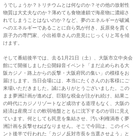
うでしょうか？トリチウムとは何なのか？その他の放射性
物質は大丈夫なのか？薄めても食物連鎖で海産物に濃縮さ
れてしまうことはないのか？など、夢のエネルギーが破滅
へのエネルギーであることに自ら気が付き、反原発を貫く
原子力の専門家、小出裕章さんの意見にじっくりと耳を傾
けます。
そして番組後半では、去る1月21日（土）、大阪市立中央会
館にて開催しました公開録音イベント「まだ止められる大
阪カジノ・路上からの反撃・大阪府民の集い」の模様をお
届けします。当日会場には、本当にたくさんのお客様にご
来場いただきました。誠にありがとうございました。この
まま夢洲計画が進めば、巨額な税金が注がれ続け、結果こ
の時代にカジノリゾートなど成功する道理もなく、大阪の
経済は産廃ゴミの軟弱地盤とともに沈下するのが目に見え
ています。何としても民意を集結させ、汚い利権渦巻く夢
洲計画を反撃せねばなりません。そこで今回は、このイベ
ント後半で行われた「カジノ反対市長を当選させよう」と