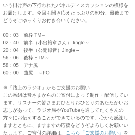
いう掛け声の下行われたパネルディスカッションの模様を
お届けします。今回も聞き応えたっぷりの60分、最後まで
どうぞごゆっくりお付き合いください。
00：03 前枠 TM～
02：40 前半（小出裕章さん）Jingle～
20：04 後半（公開録音）Jingle～
56：06 後枠 ETM～
58：05 アナ尻
60：00 曲尻 ～FO
※「路上のラジオ」からご支援のお願い
この番組は皆さまからのご寄付によって制作・配信してい
ます。リスナーの皆さまおひとりおひとりのあたたかいお
志しがあって、ラジオ局やYouTubeを通してたくさんの
方々にお伝えすることができているのです。心から感謝し
ますとともに、ますますの応援をどうぞよろしくお願いい
たします。ご寄付の詳細は、
こちら「ご支援のお願い」
を