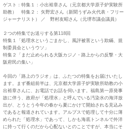
ゲスト：特集１：小出裕章さん（元京都大学原子炉実験所
助教） 特集２： 矢野宏さん（新聞うずみ火代表・フリー
ジャーナリスト） ／ 野村友昭さん（元堺市議会議員）
２つの特集でお送りする第118回
特集１「処理水というごまかし、風評被害という欺瞞、規
制委員会というウソ」
特集２「まだ止められる大阪カジノ・路上からの反撃・大
阪府民の集い」
今回の「路上のラジオ」は、ふたつの特集をお届けいたし
ます。まず番組前半は、元京都大学原子炉実験所助教の小
出裕章さんに、お電話でお話を伺います。福島第一原発事
故に伴う、政府が「処理水」と呼んでいる汚染水の海洋放
出が、とうとう今年の春から夏にかけて開始される見込み
であると報道されています。アルプスで処理して十分に薄
められた「処理水」であって、しかも海底トンネルで外洋
に持って行くのだから心配ないとのことですが、本当にそ