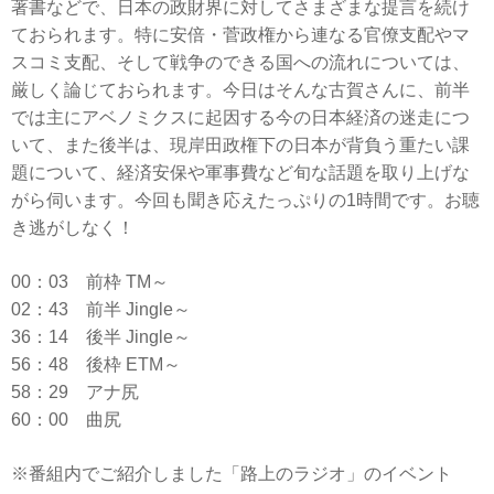
著書などで、日本の政財界に対してさまざまな提言を続け
ておられます。特に安倍・菅政権から連なる官僚支配やマ
スコミ支配、そして戦争のできる国への流れについては、
厳しく論じておられます。今日はそんな古賀さんに、前半
では主にアベノミクスに起因する今の日本経済の迷走につ
いて、また後半は、現岸田政権下の日本が背負う重たい課
題について、経済安保や軍事費など旬な話題を取り上げな
がら伺います。今回も聞き応えたっぷりの1時間です。お聴
き逃がしなく！
00：03 前枠 TM～
02：43 前半 Jingle～
36：14 後半 Jingle～
56：48 後枠 ETM～
58：29 アナ尻
60：00 曲尻
※番組内でご紹介しました「路上のラジオ」のイベント