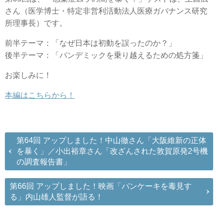
さん（医学博士・特定非営利活動法人医療ガバナンス研究
所理事長）です。
前半テーマ：「なぜ日本は初動を誤ったのか？」
後半テーマ：「パンデミックを乗り越えるための処方箋」
お楽しみに！
本編はこちらから！
第64回 アップしました！中山徹さん「大阪維新の正体
を暴く」／小出裕章さん「改ざんされた敦賀原発2号機
の調査報告書」
第66回 アップしました！映画「パンケーキを毒見す
る」内山雄人監督が語る！