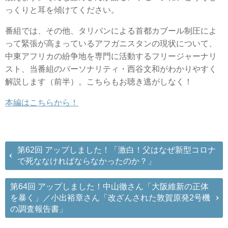
っくりと耳を傾けてください。
番組では、その他、タリバンによる首都カブール制圧によ
って緊張が高まっているアフガニスタンの現状について、
中東アフリカの紛争地を専門に活動するフリージャーナリ
スト、当番組のパーソナリティ・西谷文和がわかりやすく
解説します（前半）。こちらもお聴き逃がしなく！
本編はこちらから！
第62回 アップしました！「激白！父はなぜ新型コロナ
で死ななければならなかったのか？」
第64回 アップしました！中山徹さん「大阪維新の正体
を暴く」／小出裕章さん「改ざんされた敦賀原発2号機
の調査報告書」