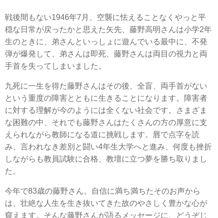
戦後間もない1946年7月、空襲に怯えることなくやっと平
穏な日常が戻ったかと思えた矢先、藤野高明さんは小学2年
生のときに、弟さんといっしょに遊んでいる最中に、不発
弾が爆発して、弟さんは即死、藤野さんは両目の視力と両
手首を失ってしまいました。
九死に一生を得た藤野さんはその後、全盲、両手首がない
という重度の障害とともに生きることになります。障害者
に対する理解が今のようには全くない社会です。さまざま
な困難の中、それでも藤野さんはたくさんの方の厚意に支
えられながら教師になる道に挑戦します。唇で点字を読
み、言われなき差別と闘い4年生大学へと進み、何度も挫折
しながらも教員試験に合格、教壇に立つ夢を勝ち取りまし
た。
今年で83歳の藤野さん。自信に満ち満ちたそのお声から
は、壮絶な人生を生き抜いてきた故のやさしく豊かな心が
窺えます。そんな藤野さんが語るメッセージに、どうぞじ