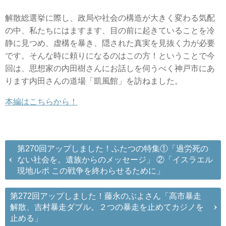
解散総選挙に際し、政局や社会の構造が大きく変わる気配
の中、私たちにはますます、目の前に起きていることを冷
静に見つめ、虚構を暴き、隠された真実を見抜く力が必要
です。そんな時に頼りになるのはこの方！ということで今
回は、思想家の内田樹さんにお話しを伺うべく神戸市にあ
ります内田さんの道場「凱風館」を訪ねました。
本編はこちらから！
第270回アップしました！ふたつの特集①「過労死の
ない社会を。遺族からのメッセージ」 ②「イスラエル
現地ルポ この戦争を終わらせるために」
第272回アップしました！藤永のぶよさん「高市暴走
解散、吉村暴走ダブル。２つの暴走を止めてカジノを
止める」