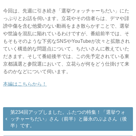
今回は、先週に引き続き「選挙ウォッチャーちだい」にた
っぷりとお話を伺います。立花やその信者らは、デマや誹
謗中傷を含む他愛のない動画をまき散らかすことで、選挙
や世論を混乱に陥れているわけですが、番組前半では、そ
もそもそのような下劣なSNSやYouTubeが次々と拡散され
ていく構造的な問題点について、ちだいさんに教えていた
だきます。そして番組後半では、この先予定されている東
京都議選と参院選において、立花らが何をどう仕掛けて来
るのかなどについて伺います。
本編はこちらから！
第234回アップしました。ふたつの特集！「選挙ウォ
ッチャーちだい」さん（前半）と藤永のぶよさん（後
半）です。