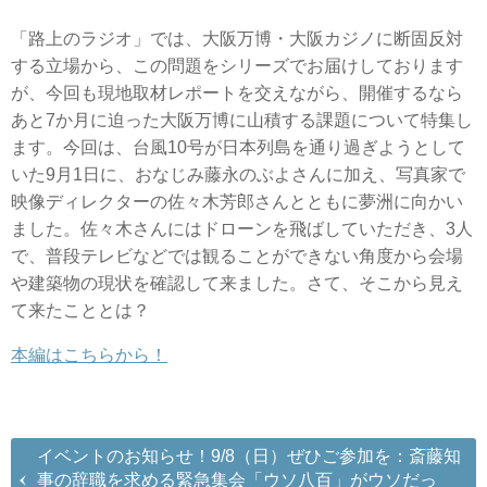
「路上のラジオ」では、大阪万博・大阪カジノに断固反対
する立場から、この問題をシリーズでお届けしております
が、今回も現地取材レポートを交えながら、開催するなら
あと7か月に迫った大阪万博に山積する課題について特集し
ます。今回は、台風10号が日本列島を通り過ぎようとして
いた9月1日に、おなじみ藤永のぶよさんに加え、写真家で
映像ディレクターの佐々木芳郎さんとともに夢洲に向かい
ました。佐々木さんにはドローンを飛ばしていただき、3人
で、普段テレビなどでは観ることができない角度から会場
や建築物の現状を確認して来ました。さて、そこから見え
て来たこととは？
本編はこちらから！
イベントのお知らせ！9/8（日）ぜひご参加を：斎藤知
事の辞職を求める緊急集会「ウソ八百」がウソだっ