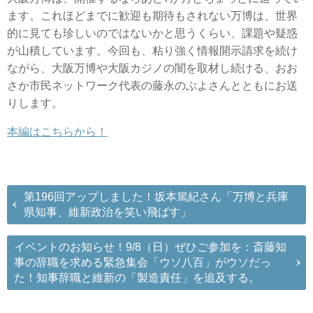
ます。これほどまでに歓迎も期待もされない万博は、世界
的に見ても珍しいのではないかと思うくらい、課題や疑惑
が山積しています。今回も、粘り強く情報開示請求を続け
ながら、大阪万博や大阪カジノの闇を取材し続ける、おお
さか市民ネットワーク代表の藤永のぶよさんとともにお送
りします。
本編はこちらから！
第196回アップしました！坂本篤紀さん「万博と兵庫
県知事、維新政治を笑い飛ばす」
イベントのお知らせ！9/8（日）ぜひご参加を：斎藤知
事の辞職を求める緊急集会「ウソ八百」がウソだっ
た！知事辞職と維新の「製造責任」を追及する。