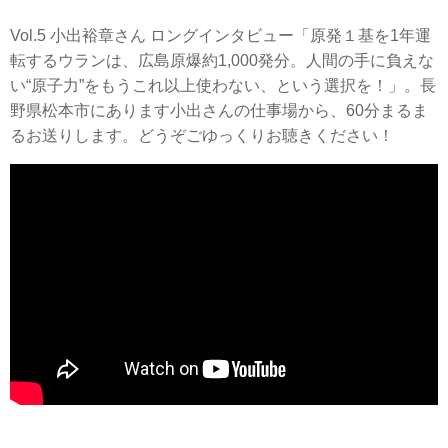
Vol.5 小出裕章さん ロングインタビュー「原発１基を1年運
転するウランは、広島原爆約1,000発分。人間の手に負えな
い“原子力”をもうこれ以上使わない、という選択を！」。長
野県松本市にあります小出さんの仕事場から、60分まるま
るお送りします。どうぞごゆっくりお聴きください！